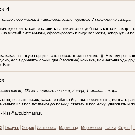
ка 4
р. сливочного масла, 1 чайн.ложка какао-порошок, 2 стол.ложки сахара.
кие кусочки, масло растопить на тихом огне, добавить какао и сахар. 
 на чистый лист бумаги, сформировать в виде колбаски, завернуть и по
а какао на такую порцию - это непростительно мало :)). Я кладу раз в 
усно, если добавить ложки две (столовые) коньяка, или чего-нибудь дру
. Катя.
ка
ложки какао, 300 гр. тертого печенья, 2 яйца, 1 стакан сахара.
с огня, всыпать песок, какао, разбить яйца, все перемешать, всыпать ра
 кальку или полиэтиленовую пленку, скатать в колбаску, упаковать и п
- kiss@avto.izhmash.ru
3
Глазурь
Зефир
Из творога
Мармелад
Мороженое
Пасхи
Соусы