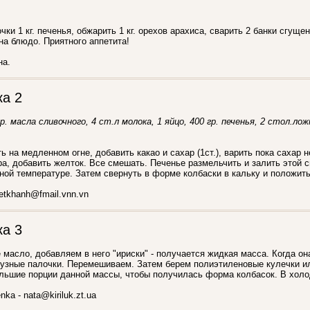
ки 1 кг. печенья, обжарить 1 кг. орехов арахиса, сварить 2 банки сгуще
а блюдо. Приятного аппетита!
на.
ка 2
р. масла сливочного, 4 ст.л молока, 1 яйцо, 400 гр. печенья, 2 стол.лож
 на медленном огне, добавить какао и сахар (1ст.), варить пока сахар н
ара, добавить желток. Все смешать. Печенье размельчить и залить этой
ной температуре. Затем свернуть в форме колбаски в кальку и положить
etkhanh@fmail.vnn.vn
ка 3
масло, добавляем в него "ириски" - получается жидкая масса. Когда она
рузные палочки. Перемешиваем. Затем берем полиэтиленовые кулечки и
ольшие порции данной массы, чтобы получилась форма колбасок. В холо
ka - nata@kiriluk.zt.ua