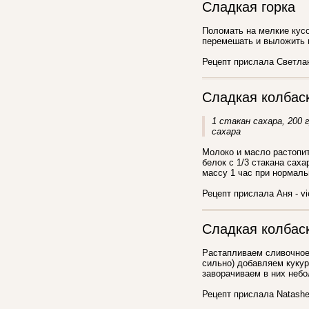
Сладкая горка
Поломать на мелкие кусоч
перемешать и выложить н
Рецепт прислала Светла
Сладкая колбас
1 стакан сахара, 200 г
сахара
Молоко и масло растопить
белок с 1/3 стакана сах
массу 1 час при нормаль
Рецепт прислала Аня - vi
Сладкая колбас
Растапливаем сливочное 
сильно) добавляем куку
заворачиваем в них неб
Рецепт прислала Natashen