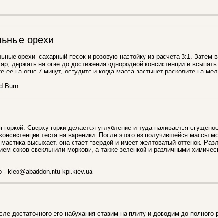
ьные орехи
ные орехи, сахарный песок и розовую настойку из расчета 3:1. Затем в
ар, держать на огне до достижения однородной консистенции и всыпат
 ее на огне 7 минут, остудите и когда масса застынет расколите на мел
d Burn.
 горкой. Сверху горки делается углубление и туда наливается сгущеное
консистенции теста на вареники. После этого из получившейся массы м
а мастика высыхает, она стает твердой и имеет желтоватый оттенок. Раз
ием соков свеклы или моркови, а также зеленкой и различными химиче
 - kleo@abaddon.ntu-kpi.kiev.ua
ле достаточного его набухания ставим на плиту и доводим до полного 