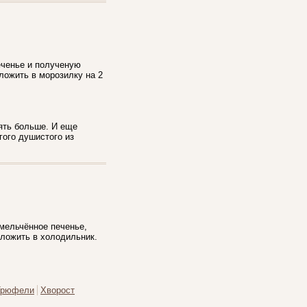
Печенье и полученую
ложить в морозилку на 2
пять больше. И еще
гого душистого из
змельчённое печенье,
оложить в холодильник.
Трюфели
Хворост