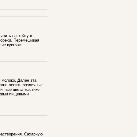
ылить настойку в
ь орехи. Перемешивая
кие кусочки.
 молоко. Далее эта
ожно лепить различные
личные цвета мастике
скими пищевыми
растворения. Сахарную