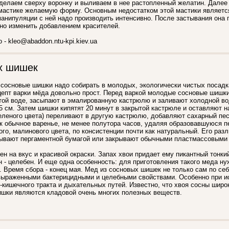
 делаем сверху воронку и выливаем в нее растопленный желатин. Далее
астике желаемую форму. Основным недостатком этой мастики является 
манипуляции с ней надо производить интенсивно. После застывания она
но изменить добавлением красителей.
 - kleo@abaddon.ntu-kpi.kiev.ua
х шишек
сосновые шишки надо собирать в молодых, экологически чистых посадка
цепт варки мёда довольно прост. Перед варкой молодые сосновые шишк
той воде, засыпают в эмалированную кастрюлю и заливают холодной во
5 см. Затем шишки кипятят 20 минут в закрытой кастрюле и оставляют на
зеленого цвета) переливают в другую кастрюлю, добавляют сахарный песо
как обычное варенье, не менее полутора часов, удаляя образовавшуюся п
ого, малинового цвета, по консистенции почти как натуральный. Его разл
ывают пергаментной бумагой или закрывают обычными пластмассовыми
ен на вкус и красивой окраски. Запах хвои придает ему пикантный тонкий
он - целебен. И еще одна особенность: для приготовления такого меда ну
Время сбора - конец мая. Мед из сосновых шишек не только сам по себ
 выраженными бактерицидными и целебными свойствами. Особенно при и
кишечного тракта и дыхательных путей. Известно, что хвоя сосны широ
ишки являются кладовой очень многих полезных веществ.