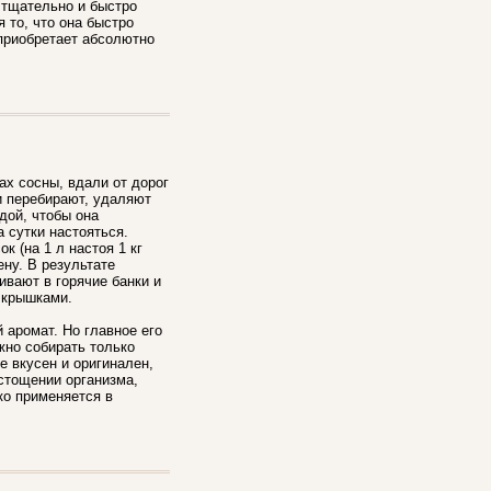
 тщательно и быстро
то, что она быстро
 приобретает абсолютно
х сосны, вдали от дорог
и перебирают, удаляют
дой, чтобы она
 сутки настояться.
к (на 1 л настоя 1 кг
ену. В результате
ивают в горячие банки и
 крышками.
 аромат. Но главное его
жно собирать только
е вкусен и оригинален,
стощении организма,
ко применяется в