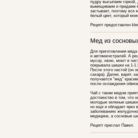
пудру высыпаем горкой,
вымещиваем и придаем м
застывает, поэтому все 
белый цвет, который мож
Рецепт предоставлен kleo
Мед из сосновы
Для приготовления мёда 
и автомагистралей. А ре
мусор, хвою, моют в чис
покрывала шишки на 1-1.
После этого настой (он 
сахара). Далее, варят, 
получается "мед" красив
после охлаждения обвяз
Чай с таким медом прият
достоинство в том, что 
молодые зеленые шишки. 
но еще и обладает ярко
заболеваниях желудочно-
медицине, а сосновые ш
Рецепт прислал Павел.