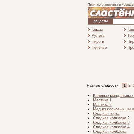
Приятного аппетита и хороше
рецепты
Кексы
Кр
Рулеты
Тор
Пироги
Пи
Печенье
Про
Разные сладости:
1
2
Каленые миндальные 
Мастика 1
Мастика 2
Мед из сосновых шиш
Сладкая горка
Сладкая колбаска 2
Сладкая колбаска 3
Сладкая колбаска 4
Сладкая колбаска