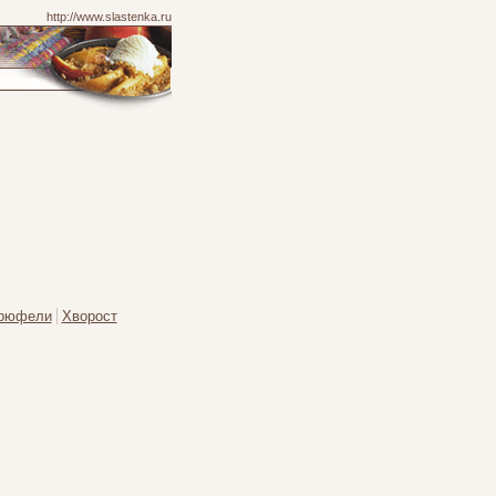
http://www.slastenka.ru
рюфели
Хворост