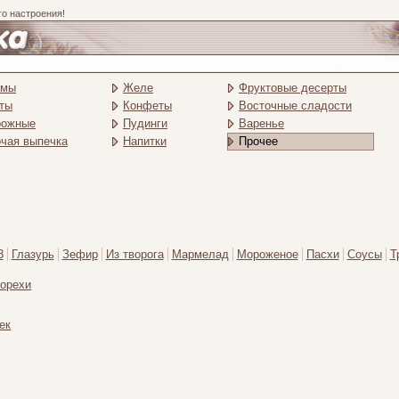
го настроения!
емы
Желе
Фруктовые десерты
ты
Конфеты
Восточные сладости
рожные
Пудинги
Варенье
чая выпечка
Напитки
Прочее
3
Глазурь
Зефир
Из творога
Мармелад
Мороженое
Пасхи
Соусы
Т
орехи
ек