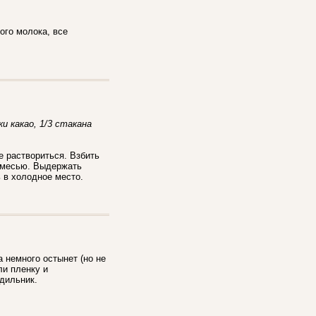
ного молока, все
ки какао, 1/3 стакана
е раствориться. Взбить
 смесью. Выдержать
 в холодное место.
 немного остынет (но не
ли пленку и
дильник.