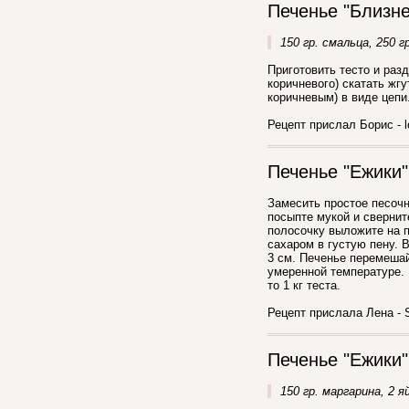
Печенье "Близн
150 гр. смальца, 250 г
Приготовить тесто и разд
коричневого) скатать жг
коричневым) в виде цепи
Рецепт прислал Борис - l
Печенье "Ежики"
Замесить простое песочн
посыпте мукой и свернит
полосочку выложите на п
сахаром в густую пену. 
3 см. Печенье перемешай
умеренной температуре. 
то 1 кг теста.
Рецепт прислала Лена - S
Печенье "Ежики"
150 гр. маргарина, 2 я