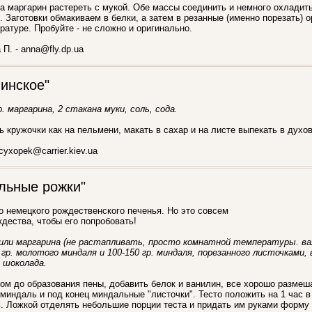
 а маргарин растереть с мукой. Обе массы соединить и немного охладит
. Заготовки обмакиваем в белки, а затем в резанные (именно порезать) о
ратуре. Пробуйте - не сложно и оригинально.
П. - anna@fly.dp.ua
инское"
р. маргарина, 2 стакана муки, соль, сода.
ь кружочки как на пельмени, макать в сахар и на листе выпекать в духов
cyxopek@carrier.kiev.ua
льные рожки"
о немецкого рождественского печенья. Но это совсем
дества, чтобы его попробовать!
 или маргарина (не растапливать, просто комнатной температуры. важн
50 гр. молотого миндаля и 100-150 гр. миндаля, порезанного листочками,
. шоколада.
ом до образования пены, добавить белок и ванилин, все хорошо размеш
миндаль и под конец миндальные "листочки". Тесто положить на 1 час в
в. Ложкой отделять небольшие порции теста и придать им руками форму 