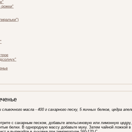
е"
 рожки"
пиральки")
"
строе
одсолнух"
енье
еченье
 сливочного масла - 400 г сахарного песку, 5 яичных белков, цедра апел
трите с сахарным песком, добавьте апельсиновую или лимонную цедру, 
итые белки. В однородную массу добавьте муку. Затем чайной ложкой 
ист и выпекайте в духовке при температуре 160-170 С.