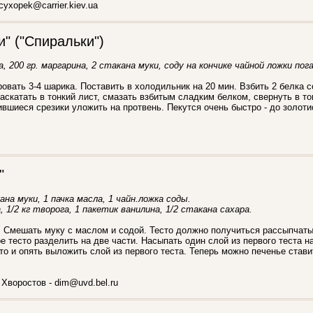
cyxopek@carrier.kiev.ua
и" ("Спиральки")
а, 200 гр. маргарина, 2 стакана муки, соду на кончике чайной ложки по
овать 3-4 шарика. Поставить в холодильник на 20 мин. Взбить 2 белка с
аскатать в тонкий лист, смазать взбитым сладким белком, свернуть в то
вшиеся срезики уложить на протвень. Пекутся очень быстро - до золотис
"
на муки, 1 пачка масла, 1 чайн.ложка соды.
 1/2 кг творога, 1 пакетик ванилина, 1/2 стакана сахара.
. Смешать муку с маслом и содой. Тесто должно получиться рассыпчаты
е тесто разделить на две части. Насыпать один слой из первого теста н
то и опять выложить слой из первого теста. Теперь можно печенье стави
Хворостов - dim@uvd.bel.ru