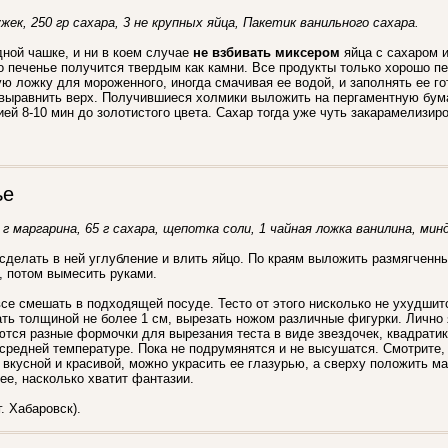
жек, 250 гр сахара, 3 не крупных яйца, Пакетик ванильного сахара.
ной чашке, и ни в коем случае
не взбивать миксером
яйца с сахаром и
о печенье получится твердым как камни. Все продукты только хорошо 
ю ложку для мороженного, иногда смачивая ее водой, и заполнять ее го
выравнить верх. Получившиеся холмики выложить на пергаментную бума
ией 8-10 мин до золотистого цвета. Сахар тогда уже чуть закарамелизир
.
ье
5 г маргарина, 65 г сахара, щепотка соли, 1 чайная ложка ванилина, мин
 сделать в ней углубление и влить яйцо. По краям выложить размягченн
, потом вымесить руками.
се смешать в подходящей посуде. Тесто от этого нисколько не ухудшитс
ать толщиной не более 1 см, вырезать ножом различные фигурки. Лично
тся разные формочки для вырезания теста в виде звездочек, квадратик
средней температуре. Пока не подрумянятся и не высушатся. Смотрите,
вкусной и красивой, можно украсить ее глазурью, а сверху положить м
ее, насколько хватит фантазии.
. Хабаровск).