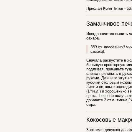
Прислал Коля Титов - tit
Заманчивое печ
Иногда хочется выпить ч
сахара.
380 гр. просеянной мук
смазки).
Сначала распустите в хо
большую просторную миск
подливая, прибавьте туд
слегка прилипать в рука
руками. Длинные жгуты т
кусочки столовым ножом
лист и оставьте подходи
(1/4ч.л.) и хорошенько в
цвета. Печенье получает
добавите 2 ст.л. тмина (
сыра.
Кокосовые макр
Знакомая девушка давала