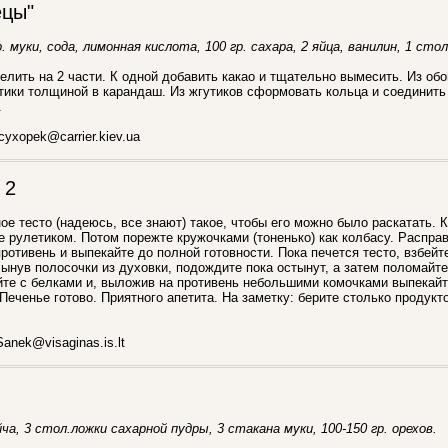
ецы"
р. муки, сода, лимонная кислота, 100 гр. сахара, 2 яйца, ванилин, 1 стол
елить на 2 части. К одной добавить какао и тщательно вымесить. Из обо
утики толщиной в карандаш. Из жгутиков сформовать кольца и соединить
.
cyxopek@carrier.kiev.ua
 2
ое тесто (надеюсь, все знают) такое, чтобы его можно было раскатать. К
е рулетиком. Потом порежте кружочками (тоненько) как колбасу. Распра
ротивень и выпекайте до полной готовности. Пока печется тесто, взбейте
Вынув полосочки из духовки, подождите пока остынут, а затем поломайте
те с белками и, выложив на противень небольшими комочками выпекайт
Печенье готово. Приятного апетита. На заметку: берите столько продукто
anek@visaginas.is.lt
йча, 3 стол.ложки сахарной пудры, 3 стакана муки, 100-150 гр. орехов.