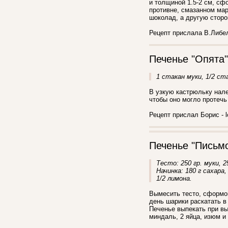
и толщиной 1.5-2 см, сф
противне, смазанном мар
шоколад, а другую сторо
Рецепт прислала В.Либельт
Печенье "Опята"
1 стакан муки, 1/2 ст
В узкую кастрюльку нале
чтобы оно могло протечь
Рецепт прислал Борис - l
Печенье "Письм
Тесто: 250 гр. муки, 
Начинка: 180 г сахара
1/2 лимона.
Вымесить тесто, сформов
день шарики раскатать в 
Печенье выпекать при вы
миндаль, 2 яйца, изюм и