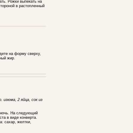
ать. Рожки выпекать на
стороной в растопленный
адете на форму сверху,
ный жир.
. изюма, 2 яйца, сок из
а ночь. На следующий
ста в виде конверта.
: сахар, желтки,