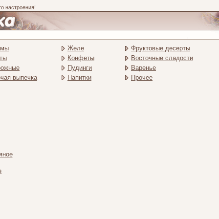
го настроения!
емы
Желе
Фруктовые десерты
ты
Конфеты
Восточные сладости
рожные
Пудинги
Варенье
чая выпечка
Напитки
Прочее
яное
е