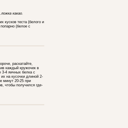
.ложка какао.
их кусков теста (белого и
 попарно (белое с
ороче, раскатайте,
вив каждый кружочек в
 3-4 яичных белка с
 их на кусочки длиной 2-
е минут 20-25 при
в, чтобы получился где-