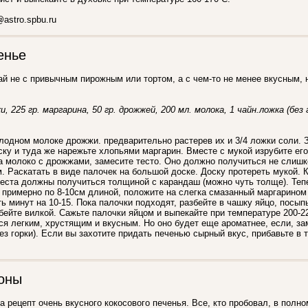
@astro.spbu.ru
енье
ай не с привычным пирожным или тортом, а с чем-то не менее вкусным, 
и, 225 гр. маргарина, 50 гр. дрожжей, 200 мл. молока, 1 чайн.ложка (без г
лодном молоке дрожжи. предварительно растерев их и 3/4 ложки соли. 
у и туда же нарежьте хлопьями маргарин. Вместе с мукой изрубите ег
а молоко с дрожжами, замесите тесто. Оно должно получиться не слиш
м. Раскатать в виде палочек на большой доске. Доску протереть мукой.
еста должны получиться толщиной с карандаш (можно чуть толще). Теп
 примерно по 8-10см длиной, положите на слегка смазанный маргарином
ть минут на 10-15. Пока палочки подходят, разбейте в чашку яйцо, посы
збейте вилкой. Сажьте палочки яйцом и выпекайте при температуре 200-22
ся легким, хрустящим и вкусным. Но оно будет еще ароматнее, если, за
без горки). Если вы захотите придать печенью сырный вкус, прибавьте в 
оны
 рецепт очень вкусного кокосового печенья. Все, кто пробовал, в полно