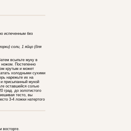
но испеченным без
орки) соли, 1 яйцо (для
Затем всыпьте муку в
о ножом. Постепенно
ком крутым и может
 Катать холодными сухими
ерь нарежьте их на
 и присыпанный мукой
пьте оставшейся солью
0 град. до золотистого
мешивая тесто, вы
тесто 3-4 ложки натертого
м восторге.