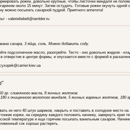
ормировать рожки, довольно крупные, чтобы листочки миндаля не полом
гарином около 15 минут. Затем остудить. Готовые рожки окунуть одной 
ну можно посыпать сахарной пудрой. Приятного аппетита!
 - valerieliebelt@rambler.ru
акана сахара, 3 яйца, соль. Можно добавить соду.
йте подсолнечное масло, разогрейте. Тесто - оно довольно жидкое - кл
 в отверстие в центре формы, и опускается вместе с формой в раскален
cyxopek@carrier.kiev.ua
о"
250 гр. сливочного масла, 8 яичных желтков.
, 180 г очищенного молотого миндаля, 5 яичных вареных желтков, 180 гр
ать из него 40 штук шариков, накрыть и поставить в холодное место н
тонкие коржи, на середину каждого положить начинку, завернуть края те
сокой температуре и еще горячим посыпать ванильным сахаром. Начинка
 лимонный сок хорошо растереть.