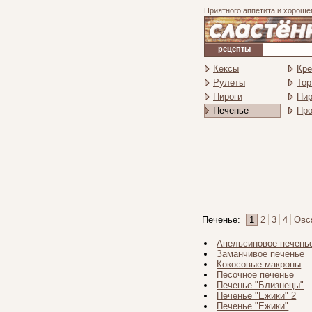
Приятного аппетита и хороше
рецепты
Кексы
Кр
Рулеты
Тор
Пироги
Пи
Печенье
Про
Печенье:
1
2
3
4
Овс
Апельсиновое печень
Заманчивое печенье
Кокосовые макроны
Песочное печенье
Печенье "Близнецы"
Печенье "Ежики" 2
Печенье "Ежики"