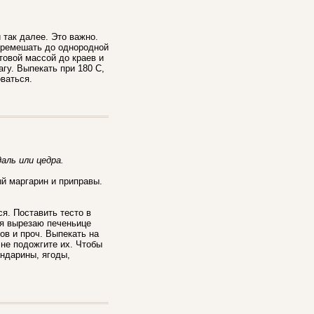
 так далее. Это важно.
перемешать до однородной
товой массой до краев и
гу. Выпекать при 180 С,
оваться.
даль или цедра.
ый маргарин и приправы.
я. Поставить тесто в
 я вырезаю печеньице
ов и проч. Выпекать на
 не подожгите их. Чтобы
андарины, ягоды,