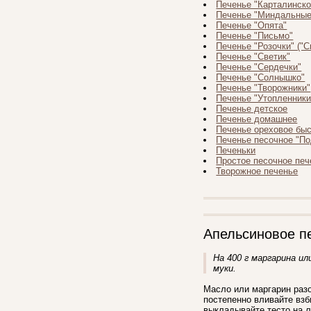
Печенье "Карталинско
Печенье "Миндальные
Печенье "Опята"
Печенье "Письмо"
Печенье "Розочки" ("С
Печенье "Светик"
Печенье "Сердечки"
Печенье "Солнышко"
Печенье "Творожники"
Печенье "Утопленники
Печенье детское
Печенье домашнее
Печенье ореховое бы
Печенье песочное "П
Печеньки
Простое песочное печ
Творожное печенье
Апельсиновое п
На 400 г маргарина или
муки.
Масло или маргарин разо
постепенно вливайте взб
выкладывайте тесто на л