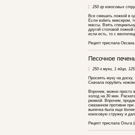
250 гр кокосовых стру
Все смешать ложкой в од
Если взбить миксером, т
массы. Взять специальну
другой столовой ложкой 
если есть, то с вентиляц
Рецепт прислала Оксана
Песочное печен
250 г муки, 1 яйцо, 12
Просеять муку на доску,
Сначала порубить ножом
Впрочем, можно просто в
холод на 30 мин. Раскат
рюмкой. Впрочем, продаю
смазанном противне при 
выпечка была еще более 
кокосовую стружку и дал
Рецепт прислала Ольга (г