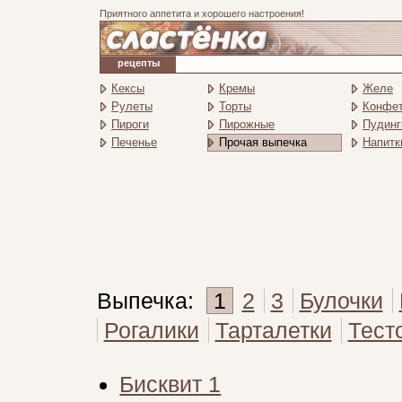
Приятного аппетита и хорошего настроения!
рецепты
Кексы
Кремы
Желе
Рулеты
Торты
Конфе
Пироги
Пирожные
Пудинг
Печенье
Прочая выпечка
Напитк
Выпечка:
1
2
3
Булочки
Рогалики
Тарталетки
Тест
Бисквит 1