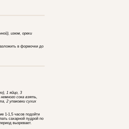
нной), изюм, орехи
Разложить в формочки до
о), 1 яйцо, 3
+ немного сока взять,
та, 2 упаковки сухих
ие 1-1,5 часов подойти
пать сахарной пудрой по
период вызревает.