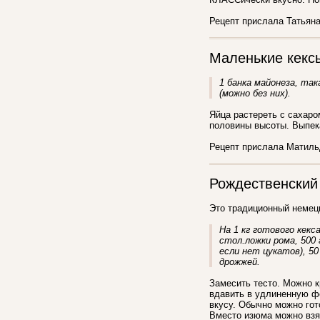
Рецепт прислала Татьяна 
Маленькие кекс
1 банка майонеза, така
(можно без них).
Яйца растереть с сахаро
половины высоты. Выпека
Рецепт прислала Матиль
Рождественский
Это традиционный немецк
На 1 кг готового кекса
стол.ложки рома, 500 
если нет цукатов), 50
дрожжей.
Замесить тесто. Можно к
вдавить в удлиненную фо
вкусу. Обычно можно гот
Вместо изюма можно взят