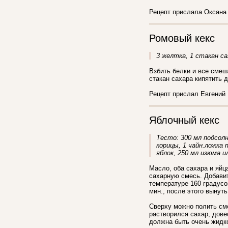
Рецепт прислала Оксана В
Ромовый кекс
3 желтка, 1 стакан са
Взбить белки и все смеш
стакан сахара кипятить д
Рецепт прислал Евгений
Яблочный кекс
Тесто: 300 мл подсолне
корицы, 1 чайн.ложка 
яблок, 250 мл изюма и
Масло, оба сахара и яйц
сахарную смесь. Добавит
температуре 160 градусов
мин., после этого вынут
Сверху можно полить сме
растворился сахар, дове
должна быть очень жидко