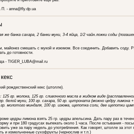
П. - anna@fly.dp.ua
ы
я же банка сахара, 2 банки муки, 3-4 яйца, 1/2 чайн.ложки соды (погаше
м, майонез смешать с мукой и изюмом. Все соединить. Добавить соду. 
ть до готовности.
да - TIGER_LUBA@mail.ru
 кекс
ий рождественский кекс (штолле).
: 125 гр. молока, 125 гр. сливочного масла в жидком виде (расплавленног
гр. белой муки, 100 гр. сахара, 50 гр. цитроната (можно цедру лимона 
 гр. молотого миндаля, 100 гр. изюма, щепотка соли, две щепотки цим
роме цедры лимона взять 25 гр. цедры апельсина. Дать пару раз в течен
рму и при 180 градусах выпекать около 1 часа. После остывания - посы
овить уже за пару недель до употребления. Как говорят, штолле за этот 
ь и измельченные сухофрукты (чернослив и т.п.)