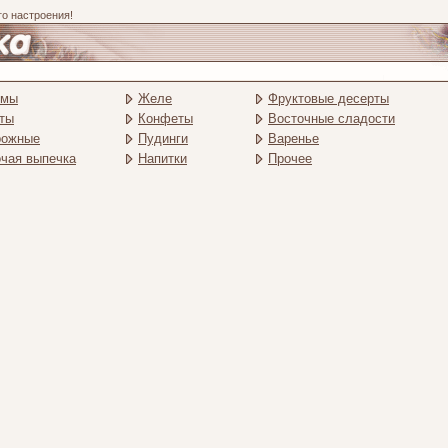
го настроения!
емы
Желе
Фруктовые десерты
ты
Конфеты
Восточные сладости
рожные
Пудинги
Варенье
чая выпечка
Напитки
Прочее