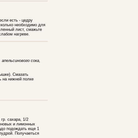
если есть - цедру
 сколько необходимо для
сленный лист, смажьте
слабом нагреве.
. апельсинового сока,
ышке). Смазать
ь на нижней полке
гр. сахара, 1/2
синовых и лимонных
надо подождать еще 1
 пудрой. Получаеться