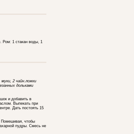
 Ром: 1 стакан воды, 1
. муки, 2 чайн.ложки
резанных дольками
ошок и добавить в
аслом. Выпекать при
центре. Дать постоять 15
а. Помешивая, чтобы
сахарной пудры. Смесь не