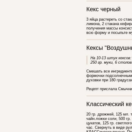
Кекс черный
3 яйца растереть со стак
лимона, 2 стакана кефир
получения массы консист
всю форму и посыпьте му
Кексы "Воздушн
На 10-13 штук кексов: 
250 гр. муки, 6 столо
Смешать все ингредиенты
формочки подсолнечным 
духовки при 180 градуса
Рецепт прислала Смычник
Классический ке
20 гр. дрожжей, 125 мл. 
чайн.ложки соли, 500 гр.
цукатов, 125 гр. светло
час. Свернуть в виде ру
КЛАССически вкусно. Поп