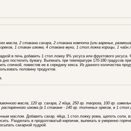
о масла, 2 стакана сахара, 2 стакана компота (или варенье, размешан
орехов, 1 стакан изюма, 4 стакана муки, 1 стол.ложка корицы, 1 чайн.
адкой в печь добавить 1 стол.ложку 9% уксуса или фруктового уксуса.
 дно постелить бумагу. Выпекать при температуре 170-180 градусов при
ить спичкой, поместив ее в середину кекса. Из данного количества прод
ользовать половину продуктов.
a.
сливочного масла, 120 гр. сахара, 2 яйца, 250 гр. творога, 100 гр. изме
. распаренного изюма (в 1 стакане - 140 гр. толченых орехов, в 1 стол.л
чным маслом. Добавить сахар, яйца, 1 стол.ложку рома, щепоть соли, вз
есить. Разделать в продолговатый кирпичик, выпекать в умеренно горяче
посыпать сахарной пудрой.