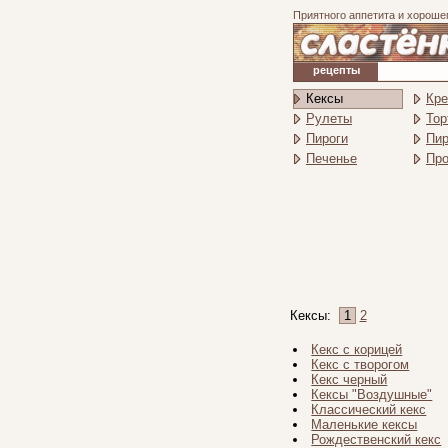
Приятного аппетита и хороше
рецепты
Кексы
Кр
Рулеты
Тор
Пироги
Пи
Печенье
Про
Кексы:
1
2
Кекс с корицей
Кекс с творогом
Кекс черный
Кексы "Воздушные"
Классический кекс
Маленькие кексы
Рождественский кекс