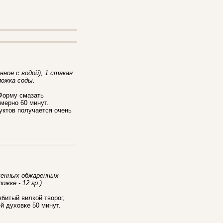
ное с водой), 1 стакан
ложка соды.
 Форму смазать
мерно 60 минут.
уктов получается очень
льченных обжаренных
ожке - 12 гр.)
битый вилкой творог,
й духовке 50 минут.