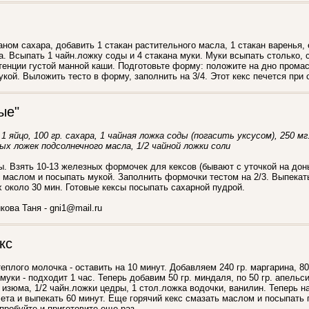
аном сахара, добавить 1 стакан растительного масла, 1 стакан варенья, 
а. Всыпать 1 чайн.ложку соды и 4 стакана муки. Муки всыпать столько,
енции густой манной каши. Подготовьте форму: положите на дно прома
кой. Выложить тесто в форму, заполнить на 3/4. Этот кекс печется при 
ые"
1 яйцо, 100 гр. сахара, 1 чайная ложка соды (погасить уксусом), 250 мг
вых ложек подсолнечного масла, 1/2 чайной ложки соли
. Взять 10-13 железных формочек для кексов (бывают с уточкой на дон
маслом и посыпать мукой. Заполнить формочки тестом на 2/3. Выпекат
х около 30 мин. Готовые кексы посыпать сахарной пудрой.
ова Таня - gni1@mail.ru
кс
теплого молочка - оставить на 10 минут. Добавляем 240 гр. маргарина, 80 
 муки - подходит 1 час. Теперь добавим 50 гр. миндаля, по 50 гр. апель
го изюма, 1/2 чайн.ложки цедры, 1 стол.ложка водочки, ванилин. Теперь 
лета и выпекать 60 минут. Еще горячий кекс смазать маслом и посыпать
робуйте и приготовите еще раз.