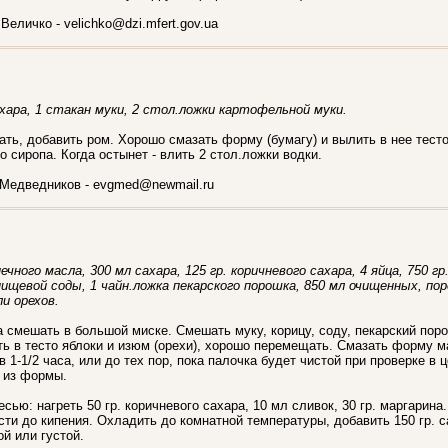
еличко - velichko@dzi.mfert.gov.ua
хара, 1 стакан муки, 2 стол.ложки картофельной муки.
ать, добавить ром. Хорошо смазать форму (бумагу) и вылить в нее тесто.
о сиропа. Когда остынет - влить 2 стол.ложки водки.
 Медведников - evgmed@newmail.ru
чного масла, 300 мл сахара, 125 гр. коричневого сахара, 4 яйца, 750 гр
пищевой соды, 1 чайн.ложка пекарского порошка, 850 мл очищенных, по
ли орехов.
а смешать в большой миске. Смешать муку, корицу, соду, пекарский пор
ь в тесто яблоки и изюм (орехи), хорошо перемещать. Смазать форму м
 1-1/2 часа, или до тех пор, пока палочка будет чистой при проверке в 
ь из формы.
сью: нагреть 50 гр. коричневого сахара, 10 мл сливок, 30 гр. маргарин
сти до кипения. Охладить до комнатной температуры, добавить 150 гр. 
й или густой.