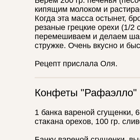
Берем 200 гр. печенья (песо
кипящим молоком и растира
Когда эта масса остынет, бро
резаные грецкие орехи (1/2 с
перемешиваем и делаем шар
стружке. Очень вкусно и быс
Рецепт прислала Оля.
Конфеты "Рафаэлло"
1 банка вареной сгущенки, 6
стакана орехов, 100 гр. сли
Банку вареной сгущенки, вы