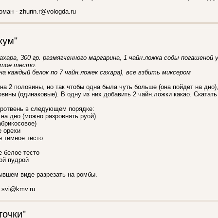
ман - zhurin.r@vologda.ru
кум"
ахара, 300 гр. размягченного маргарина, 1 чайн.ложка соды погашеной 
стое тесто.
 (на каждый белок по 7 чайн.ложек сахара), все взбить миксером
на 2 половины, но так чтобы одна была чуть больше (она пойдет на дно),
овины (одинаковые). В одну из них добавить 2 чайн.ложки какао. Скатат
ротвень в следующем порядке:
 на дно (можно разровнять руой)
абрикосовое)
е орехи
е темное тесто
е белое тесто
ой пудрой
тывшем виде разрезать на ромбы.
 svi@kmv.ru
точки"