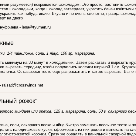
ный разумеется) покрывается шоколадом. Это просто: растопить шокол
 стал шоколадным, когда шоколад затвердеет, украсить банан взбитыми
 украсить как-нибудь иначе. Вкусно и не очень хлопотно, правда шокола
ерт на двоих.
нуфриева - lena@tyumen.ru
ожные
ки, 1/4 чайн.ложки соли, 1 яйцо, 100 гр. маргарина.
ть минимум на 30 минут в холодильник. Затем раскатать и вырезать кр
ов вырезать середину, чтобы получились колечки шириной 1 см. Кружоч
 колечки. Оставшееся тесто еще раз раскатать и так же вырезать. Выпе
- raisatl@crosswinds.net
льный рожок"
тертого миндаля или орехов, 125 г. маргарина, соль, 50 г. сахарного пес
рина, соли, сахарного песка и яйца быстро замешать песочное тесто и п
елить на одинаковые куски, сформовать из них рожки и выпекать на с
олотисто-желтой корочки. Сразу же обвалять в ванильной сахарной пудр