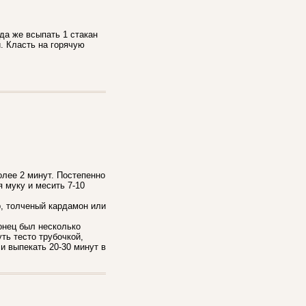
уда же всыпать 1 стакан
и. Класть на горячую
олее 2 минут. Постепенно
 муку и месить 7-10
р, толченый кардамон или
конец был несколько
ть тесто трубочкой,
и выпекать 20-30 минут в