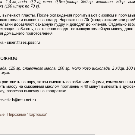
 - 1,4 кг, вода - 0,2 л); желе - 0,8кг (сахар - 350 гр., желатин - 50гр., л
7кг (100 штук по 70 г).
то, выпекают пласты. После охлаждения пропитывают сиропом и промаз
вают желе и выносят на холод. Нарезают по 70г (квадратиками или ромб
желатин добавляют сахарную пудру и доводят до кипения. Отдельно взб
рекращая взбивать, постепенно вводят остывшую желейную массу, дают 
ля домашнего приготовления!
 - sisert@zes.pssr.ru
рожное
ада, 125 гр. сливочного масла, 100 гр. молочного шоколада, 2 яйца, 100
. муки.
о растопить на пару, затем смешать со взбитыми яйцами, измельченны
ть массу на смазанный маслом противень и 40 минут выпекать в духовк
лу, разрезав выпечку на квадратики.
svetik.b@mtu-net.ru
ные
Пирожные "Картошка"