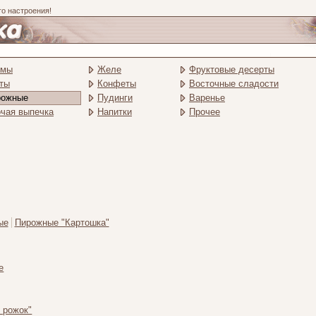
го настроения!
емы
Желе
Фруктовые десерты
ты
Конфеты
Восточные сладости
рожные
Пудинги
Варенье
чая выпечка
Напитки
Прочее
ые
Пирожные "Картошка"
е
 рожок"