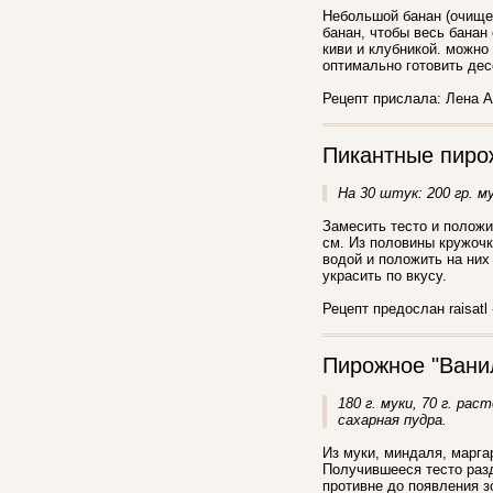
Небольшой банан (очищен
банан, чтобы весь банан
киви и клубникой. можно
оптимально готовить дес
Рецепт прислала: Лена А
Пикантные пир
На 30 штук: 200 гр. му
Замесить тесто и положи
см. Из половины кружочк
водой и положить на них
украсить по вкусу.
Рецепт предослан raisatl 
Пирожное "Вани
180 г. муки, 70 г. рас
сахарная пудра.
Из муки, миндаля, марга
Получившееся тесто разд
противне до появления з