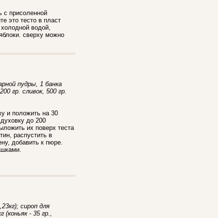
ь с присоленной
те это тесто в пласт
 холодной водой,
 яблоки. сверху можно
харной пудры, 1 банка
0 гр. сливок, 500 гр.
ку и положить на 30
 духовку до 200
ыложить их поверх теста
тин, распустить в
ену, добавить к пюре.
ашками.
,23кг); cироп для
г (коньяк - 35 гр.,