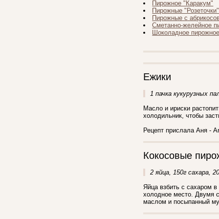
Пирожное "Каракум"
Пирожные "Розеточки
Пирожные с абрикосо
Сметанно-желейное п
Шоколадное пирожно
Ежики
1 пачка кукурузных пал
Масло и ириски растопит
холодильник, чтобы заст
Рецепт прислала Аня - A
Кокосовые пиро
2 яйца, 150г сахара, 2
Яйца взбить с сахаром в
холодное место. Двумя 
маслом и посыпанный мук