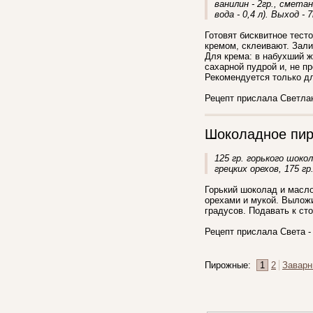
ванилин - 2гр., сметана
вода - 0,4 л). Выход - 
Готовят бисквитное тес
кремом, склеивают. Зали
Для крема: в набухший 
сахарной пудрой и, не п
Рекомендуется только д
Рецепт прислала Светлана
Шоколадное пи
125 гр. горького шокол
грецких орехов, 175 гр
Горький шоколад и масл
орехами и мукой. Выложи
градусов. Подавать к сто
Рецепт прислала Света - 
Пирожные:
1
2
Завар