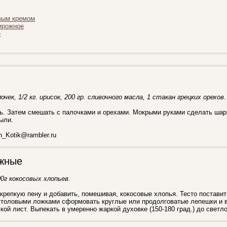
"
вым кремом
ирожное
е
очек, 1/2 кг. ирисок, 200 гр. сливочного масла, 1 стакан грецких орехов.
ь. Затем смешать с палочками и орехами. Мокрыми руками сделать шар
ыли.
n_Kotik@rambler.ru
жные
00г кокосовых хлопьев.
 крепкую пену и добавить, помешивая, кокосовые хлопья. Тесто поставит
столовыми ложками сформовать круглые или продолговатые лепешки и 
ой лист. Выпекать в умеренно жаркой духовке (150-180 град.) до светло