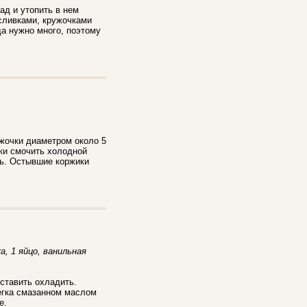
ад и утопить в нем
 сливками, кружочками
да нужно много, поэтому
ужочки диаметром около 5
ки смочить холодной
чь. Остывшие коржики
ка, 1 яйцо, ванильная
оставить охладить.
легка смазанном маслом
е.