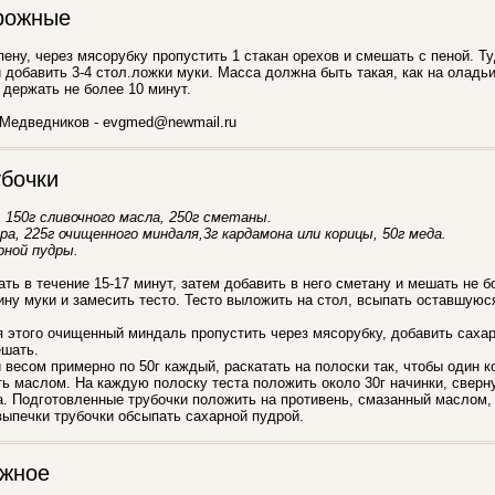
рожные
пену, через мясорубку пропустить 1 стакан орехов и смешать с пеной. Т
и добавить 3-4 стол.ложки муки. Масса должна быть такая, как на оладь
 держать не более 10 минут.
 Медведников - evgmed@newmail.ru
бочки
 150г сливочного масла, 250г сметаны.
ара, 225г очищенного миндаля,3г кардамона или корицы, 50г меда.
рной пудры.
ть в течение 15-17 минут, затем добавить в него сметану и мешать не б
ну муки и замесить тесто. Тесто выложить на стол, всыпать оставшуюся
я этого очищенный миндаль пропустить через мясорубку, добавить саха
ешать.
и весом примерно по 50г каждый, раскатать на полоски так, чтобы один 
ь маслом. На каждую полоску теста положить около 30г начинки, сверну
а. Подготовленные трубочки положить на противень, смазанный маслом, 
выпечки трубочки обсыпать сахарной пудрой.
ожное