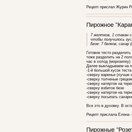
Рецепт прислал Журин Ро
Пирожное "Кара
7 желтков, 1 стакан с
чтобы получилось гу
Безе: 7 белков, сахар
Готовое тесто разделить 
тоже разделить на 2 пол
час в холод (морозилку).
Далее выкладываем на п
-1-й большой кусок теста
-сверху варенье (лучше 
-сверху толченые грецки
-сверху натертое на терк
-сверху взбитое безе
-сверху натертое на терк
-сверху посыпать сахарн
Все это в духовку. В ос
Рецепт прислала Елена -
Пирожные "Розе