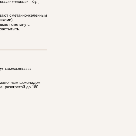
имонная кислота - 7гр.,
ывают сметанно-желейным
иками).
ивают сметану с
застытыть.
 гр. измельченных
м молочным шоколадом,
е, разогретой до 180