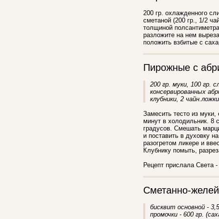
200 гр. охлажденного сл
сметаной (200 гр., 1/2 ч
толщиной полсантиметра,
разложите на нем выреза
положить взбитые с саха
Пирожные с абр
200 гр. муки, 100 гр. 
консервированных абри
клубники, 2 чайн.лож
Замесить тесто из муки,
минут в холодильник. 8 
градусов. Смешать марци
и поставить в духовку н
разогретом ликере и ввес
Клубнику помыть, разрез
Рецепт прислала Света - 
Сметанно-желей
бисквит основной - 3,53
промочки - 600 гр. (саха