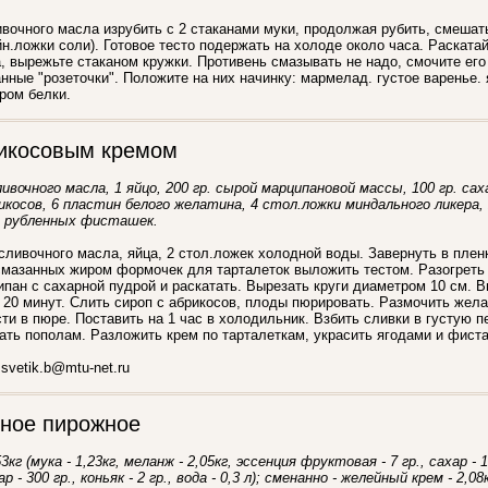
ивочного масла изрубить с 2 стаканами муки, продолжая рубить, смешат
айн.ложки соли). Готовое тесто подержать на холоде около часа. Раскатай
 вырежьте стаканом кружки. Противень смазывать не надо, смочите его
нные "розеточки". Положите на них начинку: мармелад. густое варенье.
ром белки.
икосовым кремом
сливочного масла, 1 яйцо, 200 гр. сырой марципановой массы, 100 гр. са
косов, 6 пластин белого желатина, 4 стол.ложки миндального ликера, 20
ки рубленных фисташек.
 сливочного масла, яйца, 2 стол.ложек холодной воды. Завернуть в плен
смазанных жиром формочек для тарталеток выложить тестом. Разогреть
пан с сахарной пудрой и раскатать. Вырезать круги диаметром 10 см. В
а 20 минут. Слить сироп с абрикосов, плоды пюрировать. Размочить жела
ти в пюре. Поставить на 1 час в холодильник. Взбить сливки в густую п
ать пополам. Разложить крем по тарталеткам, украсить ягодами и фист
svetik.b@mtu-net.ru
ное пирожное
кг (мука - 1,23кг, меланж - 2,05кг, эссенция фруктовая - 7 гр., сахар - 1
р - 300 гр., коньяк - 2 гр., вода - 0,3 л); сменанно - желейный крем - 2,08к