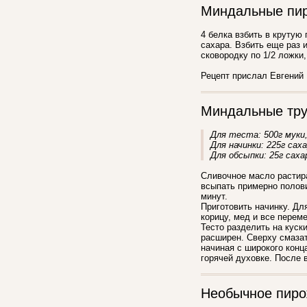
Миндальные пи
4 белка взбить в крутую 
сахара. Взбить еще раз 
сковородку по 1/2 ложки,
Рецепт прислал Евгений
Миндальные тру
Для теста: 500г муки,
Для начинки: 225г сах
Для обсыпки: 25г саха
Сливочное масло растира
всыпать примерно полови
минут.
Приготовить начинку. Дл
корицу, мед и все перем
Тесто разделить на куск
расширен. Сверху смазат
начиная с широкого конц
горячей духовке. После 
Необычное пир