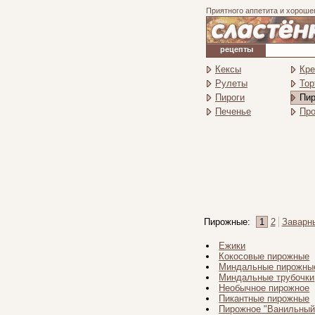
Приятного аппетита и хороше
рецепты
Кексы
Кр
Рулеты
Тор
Пироги
Пи
Печенье
Про
Пирожные:
1
2
Заварн
Ежики
Кокосовые пирожные
Миндальные пирожны
Миндальные трубочки
Необычное пирожное
Пикантные пирожные
Пирожное "Ванильный