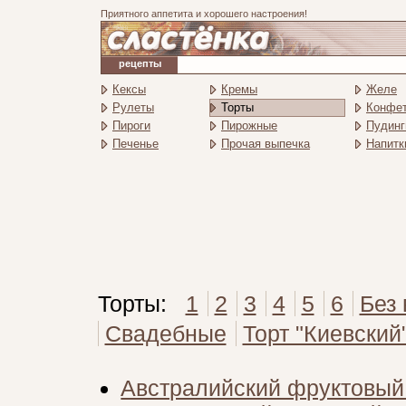
Приятного аппетита и хорошего настроения!
рецепты
Кексы
Кремы
Желе
Рулеты
Торты
Конфе
Пироги
Пирожные
Пудинг
Печенье
Прочая выпечка
Напитк
Торты:
1
2
3
4
5
6
Без
Свадебные
Торт "Киевский
Австралийский фруктовый