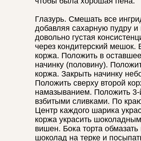
чтобы была хорошая пена.
Глазурь. Смешать все ингри
добавляя сахарную пудру и 
довольно густая консистенц
через кондитерский мешок. 
коржа. Положить в оставше
начинку (половину). Положи
коржа. Закрыть начинку неб
Положить сверху второй кор
намазыванием. Положить 3-
взбитыми сливками. По краю
Центр каждого шарика украс
коржа украсить шоколадным
вишен. Бока торта обмазать
шоколад на терке и посыпать